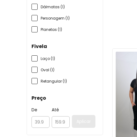
Dálmatas (1)
Personagem (1)
Planetas (1)
Fivela
Laço (1)
Oval (1)
Retangular (1)
Preço
De
Até
Aplicar