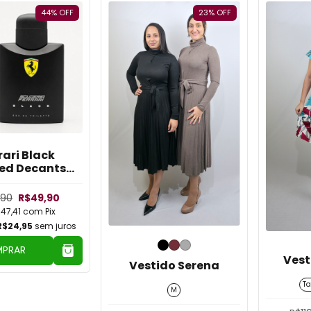
44
%
OFF
23
%
OFF
rari Black
ted Decants
5ml
,90
R$49,90
47,41
com
Pix
R$24,95
sem juros
PRAR
Vest
Vestido Serena
T
M