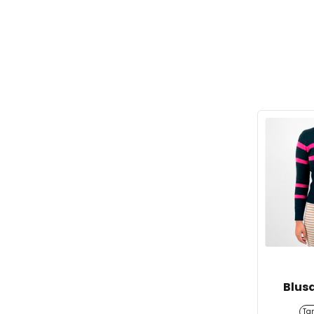
Blus
Ta