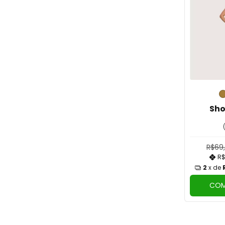
Sho
R$69
R$
2
x de
COM