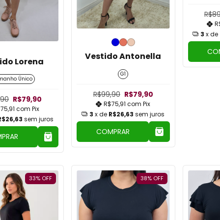
R$89
R
3
x de
CO
Vestido Antonella
ido Lorena
G1
manho Único
R$99,90
R$79,90
,90
R$79,90
R$75,91
com
Pix
75,91
com
Pix
3
x de
R$26,63
sem juros
R$26,63
sem juros
COMPRAR
PRAR
33
%
OFF
38
%
OFF