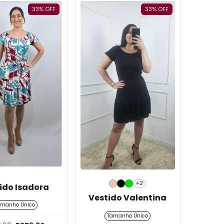
33
%
OFF
33
%
OFF
+2
ido Isadora
Vestido Valentina
amanho Único
Tamanho Único