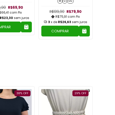
M
G
GG
,90
R$69,90
R$139,90
R$79,90
$66,41
com
Pix
R$75,91
com
Pix
R$23,30
sem juros
3
x de
R$26,63
sem juros
MPRAR
COMPRAR
38
%
OFF
29
%
OFF