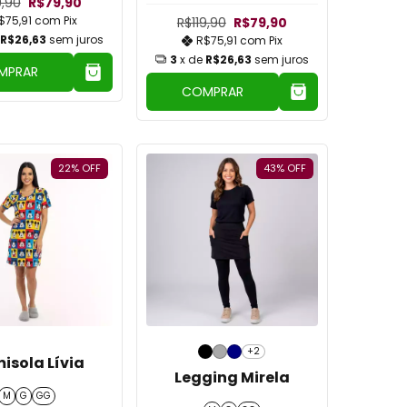
9,90
R$79,90
$75,91
com
Pix
R$119,90
R$79,90
R$26,63
sem juros
R$75,91
com
Pix
3
x de
R$26,63
sem juros
MPRAR
COMPRAR
22
%
OFF
43
%
OFF
+2
isola Lívia
Legging Mirela
M
G
GG