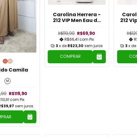
Carolina Herrera -
Carol
212 VIP Men Eau de
212 Vi
Toilette Limited
Par
Decants 10ml
De
R$119,90
R$69,90
R$12
R$66,41
com
Pix
R
3
x de
R$23,30
sem juros
3
x de
COMPRAR
CO
ido Camila
M
,90
R$119,90
113,91
com
Pix
R$39,97
sem juros
PRAR