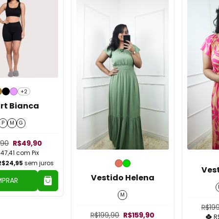
+2
rt Bianca
P
M
G
,90
R$49,90
47,41
com
Pix
R$24,95
sem juros
Ves
Vestido Helena
PRAR
M
R$19
R$199,90
R$159,90
R