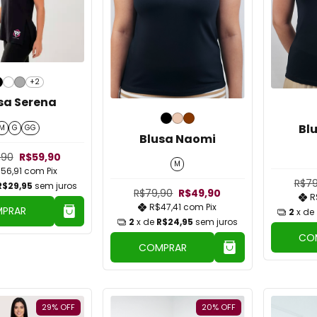
+2
sa Serena
Bl
M
G
GG
Blusa Naomi
,90
R$59,90
M
56,91
com
Pix
R$79
R$29,95
sem juros
R$79,90
R$49,90
R
R$47,41
com
Pix
PRAR
2
x de
2
x de
R$24,95
sem juros
CO
COMPRAR
29
%
OFF
20
%
OFF