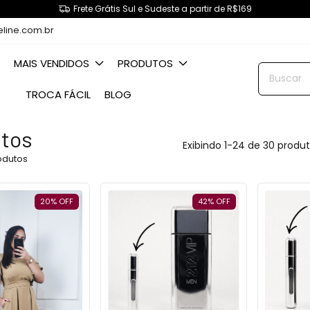
Frete Grátis Sul e Sudeste a partir de R$169
eline.com.br
MAIS VENDIDOS
PRODUTOS
TROCA FÁCIL
BLOG
tos
Exibindo 1-24 de 30 produ
odutos
20
%
OFF
42
%
OFF