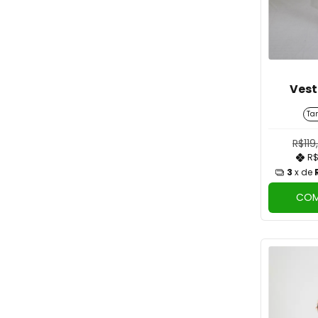
Vest
Ta
R$119
R$
3
x de
COM