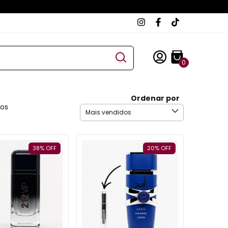
0
Ordenar por
tos
38
%
OFF
20
%
OFF