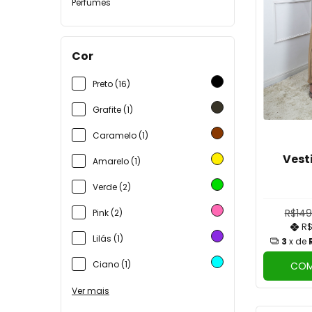
Perfumes
Cor
Preto (16)
Grafite (1)
Caramelo (1)
Vest
Amarelo (1)
Verde (2)
R$149
Pink (2)
R$
Lilás (1)
3
x de
Ciano (1)
COM
Ver mais