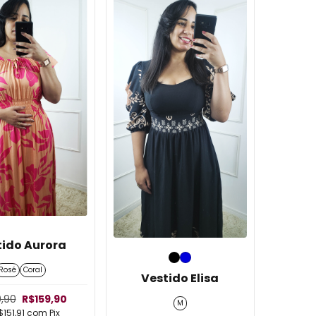
tido Aurora
Rosé
Coral
Vestido Elisa
9,90
R$159,90
M
$151,91
com
Pix