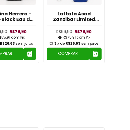
ina Herrera -
Lattafa Asad
p Black Eau de
Zanzibar Limited
fum Limited
Decants 10ml
cants 10ml
9,90
R$79,90
R$99,90
R$79,90
$75,91
com
Pix
R$75,91
com
Pix
R$26,63
sem juros
3
x de
R$26,63
sem juros
MPRAR
COMPRAR