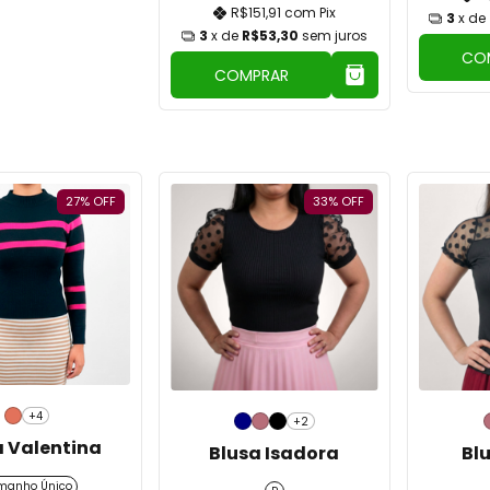
R$151,91
com
Pix
3
x de
3
x de
R$53,30
sem juros
CO
COMPRAR
27
%
OFF
33
%
OFF
+4
+2
a Valentina
Blusa Isadora
Bl
manho Único