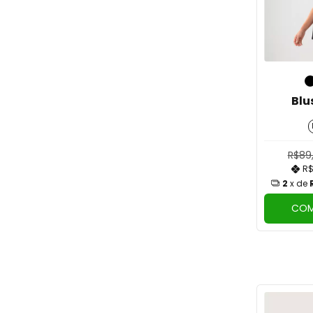
Blu
R$89
R$
2
x de
COM