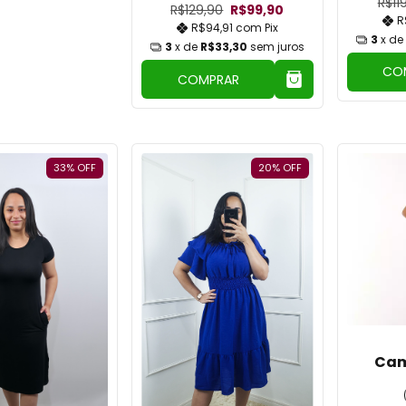
R$11
R$129,90
R$99,90
R
R$94,91
com
Pix
3
x de
3
x de
R$33,30
sem juros
CO
COMPRAR
33
%
OFF
20
%
OFF
Cam