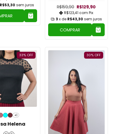
R$53,30
sem juros
R$159,90
R$129,90
R$123,41
com
Pix
MPRAR
3
x de
R$43,30
sem juros
COMPRAR
33
%
OFF
30
%
OFF
+1
usa Helena