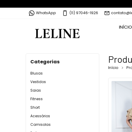
WhatsApp
(11) 97046-1926
contato@l
INÍCIO
Produ
Categorias
Início
Pr
Blusas
Vestidos
Saias
Fitness
Short
Acessórios
Camisolas