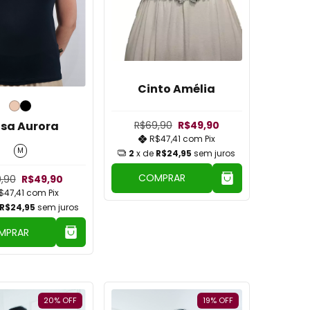
Cinto Amélia
usa Aurora
R$69,90
R$49,90
R$47,41
com
Pix
M
2
x de
R$24,95
sem juros
COMPRAR
,90
R$49,90
$47,41
com
Pix
R$24,95
sem juros
MPRAR
20
%
OFF
19
%
OFF