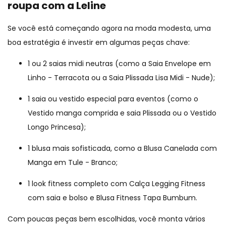
roupa com a Leline
Se você está começando agora na moda modesta, uma
boa estratégia é investir em algumas peças chave:
1 ou 2 saias midi neutras (como a
Saia Envelope em
Linho - Terracota
ou a
Saia Plissada Lisa Midi - Nude
);
1 saia ou vestido especial para eventos (como o
Vestido manga comprida e saia Plissada
ou o
Vestido
Longo Princesa
);
1 blusa mais sofisticada, como a
Blusa Canelada com
Manga em Tule - Branco
;
1 look fitness completo com
Calça Legging Fitness
com saia e bolso
e
Blusa Fitness Tapa Bumbum.
Com poucas peças bem escolhidas, você monta vários